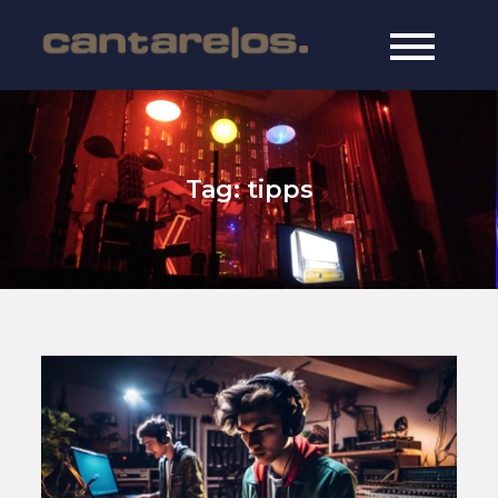
Skip
to
cantarelos
online since 1997
content
music
Tag:
tipps