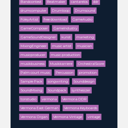
Bandcontest
Beatmaker
cantarelos
ddr
drumcomputer
Drumloop
Drumsound
FoleyArtist
free download
GameAudio
GameComposer
GameIndustry
GameSoundDesigner
kunst
marketing
MixingEngineer
music artist
musician
musicproducer
music production
musikbusiness
Musikkarriere
OrchestralScore
Palm court music
Percussion
promotion
Sample Pack
songwriting
Sounddesign
SoundMixing
Soundpack
synthesizer
tonstudio
vermona
Vermona DDR
Vermona East German
Vermona Keyboards
Vermona Organ
Vermona Vintage
vintage