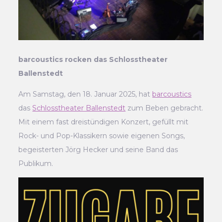
barcoustics rocken das Schlosstheater
Ballenstedt
Am Samstag, den 18. Januar 2025, hat
barcoustics
das
Schlosstheater Ballenstedt
zum Beben gebracht.
Mit einem fast dreistündigen Konzert, gefüllt mit
Rock- und Pop-Klassikern sowie eigenen Songs,
begeisterten Jörg Hecker und seine Band das
Publikum.