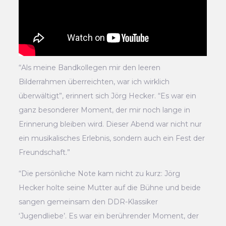
“Als meine Bandkollegen mir den leeren
Bilderrahmen überreichten, war ich wirklich
überwältigt”, erinnert sich Jörg Hecker. “Es war ein
ganz besonderer Moment, der mir noch lange in
Erinnerung bleiben wird. Dieser Abend war nicht nur
ein musikalisches Erlebnis, sondern auch ein Fest der
Freundschaft.”
“Die persönliche Note kam nicht zu kurz: Jörg
Hecker holte seine Mutter auf die Bühne und beide
sangen gemeinsam den DDR-Klassiker
‘Jugendliebe’. Es war ein berührender Moment, der