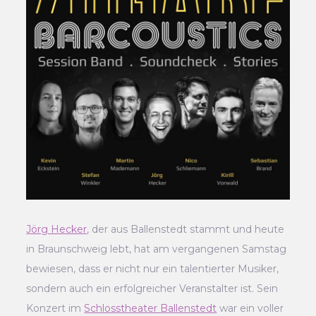
Jörg Hecker
, der aus Ballenstedt stammt und heute
in Braunschweig lebt, hat am vergangenen Samstag
bewiesen, dass er nicht nur ein talentierter Musiker,
sondern auch ein erfolgreicher Veranstalter ist. Sein
Konzert im
Schlosstheater Ballenstedt
war ein voller