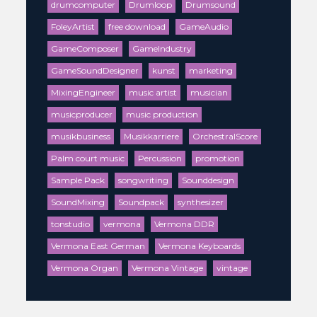
drumcomputer
Drumloop
Drumsound
FoleyArtist
free download
GameAudio
GameComposer
GameIndustry
GameSoundDesigner
kunst
marketing
MixingEngineer
music artist
musician
musicproducer
music production
musikbusiness
Musikkarriere
OrchestralScore
Palm court music
Percussion
promotion
Sample Pack
songwriting
Sounddesign
SoundMixing
Soundpack
synthesizer
tonstudio
vermona
Vermona DDR
Vermona East German
Vermona Keyboards
Vermona Organ
Vermona Vintage
vintage