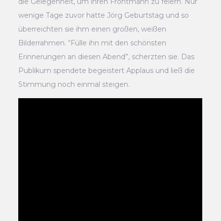
die Gelegenheit, um ihren Frontmann zu feiern. Nur
wenige Tage zuvor hatte Jörg Geburtstag und so
überreichten sie ihm einen großen, weißen
Bilderrahmen. “Fülle ihn mit den schönsten
Erinnerungen an diesen Abend”, scherzten sie. Das
Publikum spendete begeistert Applaus und ließ die
Stimmung noch einmal steigen.