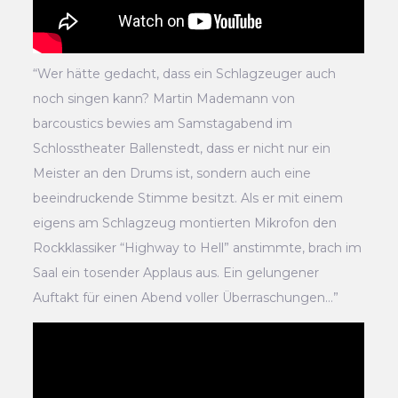
“Wer hätte gedacht, dass ein Schlagzeuger auch
noch singen kann? Martin Mademann von
barcoustics bewies am Samstagabend im
Schlosstheater Ballenstedt, dass er nicht nur ein
Meister an den Drums ist, sondern auch eine
beeindruckende Stimme besitzt. Als er mit einem
eigens am Schlagzeug montierten Mikrofon den
Rockklassiker “Highway to Hell” anstimmte, brach im
Saal ein tosender Applaus aus. Ein gelungener
Auftakt für einen Abend voller Überraschungen…”