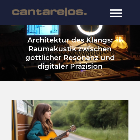
Skip
to
cantarelos
online since 1997
content
music
Architektur des Klangs:
Raumakustik zwischen
göttlicher Resonanz und
digitaler Präzision