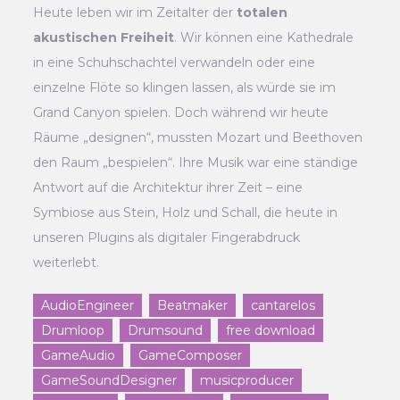
Heute leben wir im Zeitalter der
totalen
akustischen Freiheit
. Wir können eine Kathedrale
in eine Schuhschachtel verwandeln oder eine
einzelne Flöte so klingen lassen, als würde sie im
Grand Canyon spielen. Doch während wir heute
Räume „designen“, mussten Mozart und Beethoven
den Raum „bespielen“. Ihre Musik war eine ständige
Antwort auf die Architektur ihrer Zeit – eine
Symbiose aus Stein, Holz und Schall, die heute in
unseren Plugins als digitaler Fingerabdruck
weiterlebt.
AudioEngineer
Beatmaker
cantarelos
Drumloop
Drumsound
free download
GameAudio
GameComposer
GameSoundDesigner
musicproducer