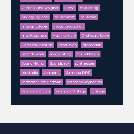
GameSoundDesigner
kunst
marketing
MixingEngineer
music artist
musician
musicproducer
music production
musikbusiness
Musikkarriere
OrchestralScore
Palm court music
Percussion
promotion
Sample Pack
songwriting
Sounddesign
SoundMixing
Soundpack
synthesizer
tonstudio
vermona
Vermona DDR
Vermona East German
Vermona Keyboards
Vermona Organ
Vermona Vintage
vintage