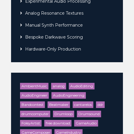
Experimental Audio Processing
Analog Resonance Textures
Manual Synth Performance
Bespoke Darkwave Scoring
Hardware-Only Production
AmbientMusic
analog
AudioEditing
AudioEngineer
AudioEngineering
Bandcontest
Beatmaker
cantarelos
ddr
drumcomputer
Drumloop
Drumsound
FoleyArtist
free download
GameAudio
GameComposer
GameIndustry