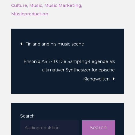
Culture
,
Music
,
Music Marketing
,
Musicproduction
Post
Finland and his music scene
navigation
Ensoniq ASR-10: Die Sampling-Legende als
ultimativer Synthesizer für epische
Klangwelten
Search
Search