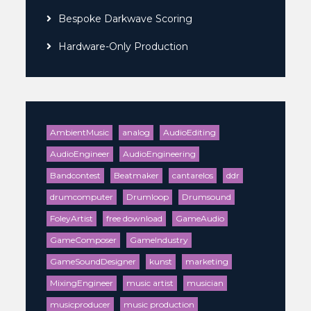
Bespoke Darkwave Scoring
Hardware-Only Production
AmbientMusic
analog
AudioEditing
AudioEngineer
AudioEngineering
Bandcontest
Beatmaker
cantarelos
ddr
drumcomputer
Drumloop
Drumsound
FoleyArtist
free download
GameAudio
GameComposer
GameIndustry
GameSoundDesigner
kunst
marketing
MixingEngineer
music artist
musician
musicproducer
music production