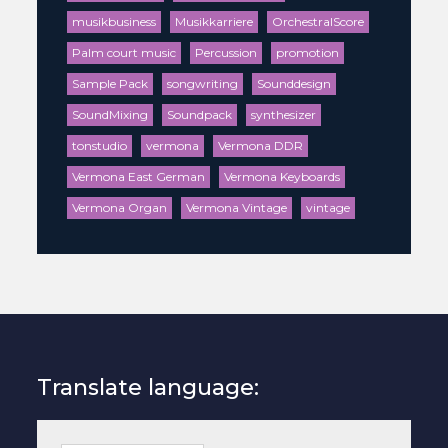
musikbusiness
Musikkarriere
OrchestralScore
Palm court music
Percussion
promotion
Sample Pack
songwriting
Sounddesign
SoundMixing
Soundpack
synthesizer
tonstudio
vermona
Vermona DDR
Vermona East German
Vermona Keyboards
Vermona Organ
Vermona Vintage
vintage
Translate language: