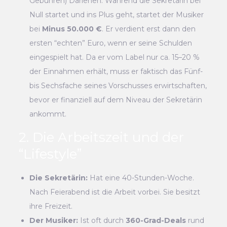
Gebühren) Darlehen. Während die Sekretärin bei
Null startet und ins Plus geht, startet der Musiker
bei
Minus 50.000 €
. Er verdient erst dann den
ersten “echten” Euro, wenn er seine Schulden
eingespielt hat. Da er vom Label nur ca. 15–20 %
der Einnahmen erhält, muss er faktisch das Fünf-
bis Sechsfache seines Vorschusses erwirtschaften,
bevor er finanziell auf dem Niveau der Sekretärin
ankommt.
2. Die Arbeitszeit und der
“Lifestyle”
Die Sekretärin:
Hat eine 40-Stunden-Woche.
Nach Feierabend ist die Arbeit vorbei. Sie besitzt
ihre Freizeit.
Der Musiker:
Ist oft durch
360-Grad-Deals
rund