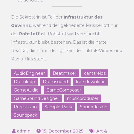
Die Sekretärin ist Teil der
Infrastruktur des
Gewinns
, während der geknebelte Musiker oft nur
der
Rohstoff
ist. Rohstoff wird verbraucht,
Infrastruktur bleibt bestehen. Das ist die harte
Realität, die hinter den glitzernden TikTok-Videos und
Radio-Hits steht.
AudioEngineer
Beatmaker
cantarelos
Drumloop
Drumsound
free download
GameAudio
GameComposer
GameSoundDesigner
musicproducer
Percussion
Sample Pack
Sounddesign
Soundpack
15. December 2025
Art &