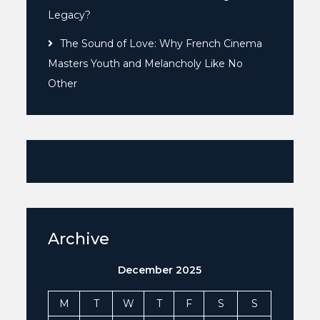
Legacy?
The Sound of Love: Why French Cinema
Masters Youth and Melancholy Like No
Other
Archive
December 2025
M
T
W
T
F
S
S