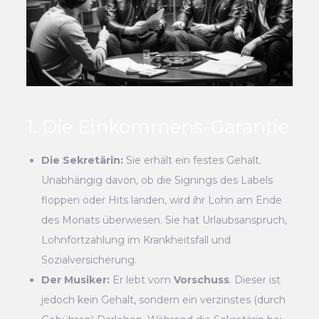
1. Die Einkommens-Garantie
Die Sekretärin:
Sie erhält ein festes Gehalt.
Unabhängig davon, ob die Signings des Labels
floppen oder Hits landen, wird ihr Lohn am Ende
des Monats überwiesen. Sie hat Urlaubsanspruch,
Lohnfortzahlung im Krankheitsfall und
Sozialversicherung.
Der Musiker:
Er lebt vom
Vorschuss
. Dieser ist
jedoch kein Gehalt, sondern ein verzinstes (durch