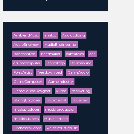
AmbientMusic
analog
AudioEditing
AudioEngineer
AudioEngineering
Bandcontest
Beatmaker
cantarelos
ddr
drumcomputer
Drumloop
Drumsound
FoleyArtist
free download
GameAudio
GameComposer
GameIndustry
GameSoundDesigner
kunst
marketing
MixingEngineer
music artist
musician
musicproducer
music production
musikbusiness
Musikkarriere
OrchestralScore
Palm court music