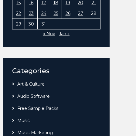
15
16
17
18
19
20
21
22
23
24
25
26
27
28
29
30
31
« Nov
Jan »
Categories
Art & Culture
Audio Software
Free Sample Packs
Music
Music Marketing