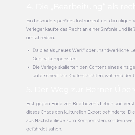
4. Die „Bearbeitung“ als rec
Ein besonders perfides Instrument der damaligen V
Verleger kaufte das Recht an einer Sinfonie und li
umschreiben.
Da dies als „neues Werk“ oder „handwerkliche Lei
Originalkomponisten.
Die Verlage skalierten den Content eines einzi
unterschiedliche Käuferschichten, während der Ur
5. Der Weg zur Berner Über
Erst gegen Ende von Beethovens Leben und verstärk
dieses Chaos den kulturellen Export behinderte. Di
aus Nächstenliebe zum Komponisten, sondern weil 
gefährdet sahen.