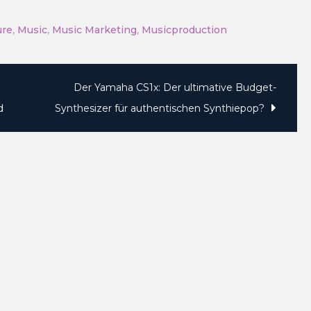
ure
,
Music
,
Music Marketing
,
Musicproduction
Der Yamaha CS1x: Der ultimative Budget-
e
d
Synthesizer für authentischen Synthiepop?