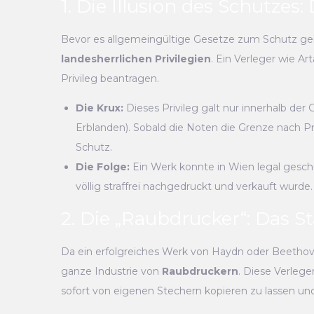
1. Die Illusion des Schutzes
Bevor es allgemeingültige Gesetze zum Schutz ge
landesherrlichen Privilegien
. Ein Verleger wie Ar
Privileg beantragen.
Die Krux:
Dieses Privileg galt nur innerhalb der
Erblanden). Sobald die Noten die Grenze nach Pr
Schutz.
Die Folge:
Ein Werk konnte in Wien legal gesch
völlig straffrei nachgedruckt und verkauft wurde.
2. Die „Raubdrucker“: Das St
Da ein erfolgreiches Werk von Haydn oder Beethov
ganze Industrie von
Raubdruckern
. Diese Verlege
sofort von eigenen Stechern kopieren zu lassen und 