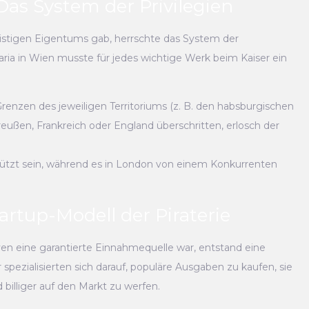
: Das System der Privilegien
istigen Eigentums gab, herrschte das System der
taria in Wien musste für jedes wichtige Werk beim Kaiser ein
 Grenzen des jeweiligen Territoriums (z. B. den habsburgischen
eußen, Frankreich oder England überschritten, erlosch der
ützt sein, während es in London von einem Konkurrenten
artup-Modell der Piraterie
en eine garantierte Einnahmequelle war, entstand eine
r spezialisierten sich darauf, populäre Ausgaben zu kaufen, sie
billiger auf den Markt zu werfen.