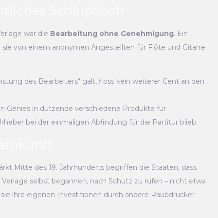
htliches Schlupfloch
erlage war die
Bearbeitung ohne Genehmigung
. Ein
eß sie von einem anonymen Angestellten für Flöte und Gitarre
stung des Bearbeiters“ galt, floss kein weiterer Cent an den
gen Genies in dutzende verschiedene Produkte für
heber bei der einmaligen Abfindung für die Partitur blieb.
einkunft
t Mitte des 19. Jahrhunderts begriffen die Staaten, dass
e Verlage selbst begannen, nach Schutz zu rufen – nicht etwa
sie ihre eigenen Investitionen durch andere Raubdrucker