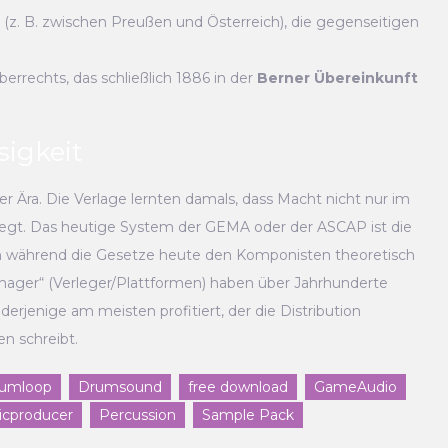
(z. B. zwischen Preußen und Österreich), die gegenseitigen
rrechts, das schließlich 1886 in der
Berner Übereinkunft
sigkeit
ser Ära. Die Verlage lernten damals, dass Macht nicht nur im
iegt. Das heutige System der GEMA oder der ASCAP ist die
och während die Gesetze heute den Komponisten theoretisch
Manager“ (Verleger/Plattformen) haben über Jahrhunderte
erjenige am meisten profitiert, der die Distribution
en schreibt.
umloop
Drumsound
free download
GameAudio
icproducer
Percussion
Sample Pack