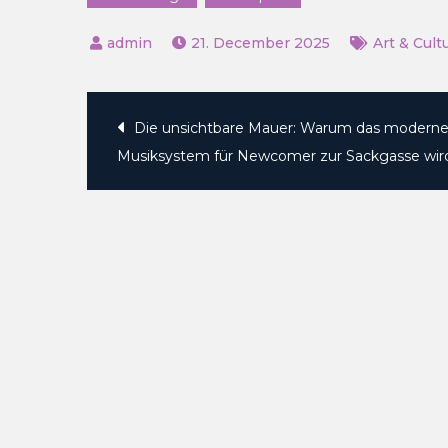
21. December 2025
Art & Cult
Post
Die unsichtbare Mauer: Warum das modern
Musiksystem für Newcomer zur Sackgasse wir
navigation