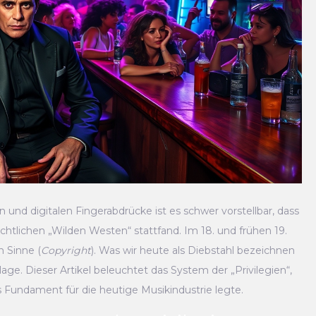
und digitalen Fingerabdrücke ist es schwer vorstellbar, dass
htlichen „Wilden Westen“ stattfand. Im 18. und frühen 19.
 Sinne (
Copyright
). Was wir heute als Diebstahl bezeichnen
ge. Dieser Artikel beleuchtet das System der „Privilegien“,
 Fundament für die heutige Musikindustrie legte.