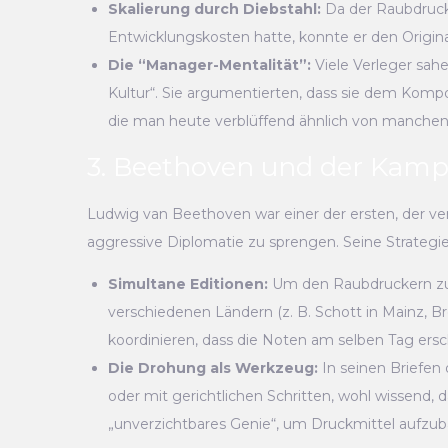
Skalierung durch Diebstahl:
Da der Raubdruck
Entwicklungskosten hatte, konnte er den Original
Die “Manager-Mentalität”:
Viele Verleger sahe
Kultur“. Sie argumentierten, dass sie dem Kom
die man heute verblüffend ähnlich von manchen
3. Beethoven und der Kamp
Ludwig van Beethoven war einer der ersten, der ver
aggressive Diplomatie zu sprengen. Seine Strategie
Simultane Editionen:
Um den Raubdruckern zuv
verschiedenen Ländern (z. B. Schott in Mainz, B
koordinieren, dass die Noten am selben Tag erschi
Die Drohung als Werkzeug:
In seinen Briefen
oder mit gerichtlichen Schritten, wohl wissend, 
„unverzichtbares Genie“, um Druckmittel aufzuba