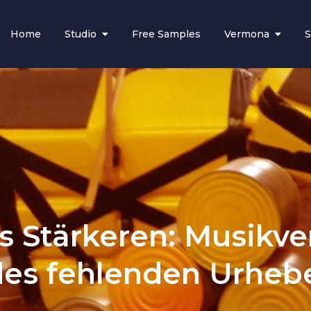
Home
Studio
Free Samples
Vermona
S
97
los music
s Stärkeren: Musikve
es fehlenden Urheb