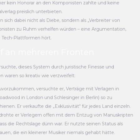
er kein Honorar an den Komponisten zahlte und keine
verlag preislich unterbieten.
n sich dabei nicht als Diebe, sondern als „Verbreiter von
ponisten zu Ruhm verhelfen würden – eine Argumentation,
 Tech-Plattformen hört.
f an mehreren Fronten
suchte, dieses System durch juristische Finesse und
n waren so kreativ wie verzweifelt:
orzukommen, versuchte er, Verträge mit Verlagen in
roadwood in London und Schlesinger in Berlin) so zu
enen. Er verkaufte die „Exklusivität“ für jedes Land einzeln.
 drohte er Verlegern offen mit dem Entzug von Manuskripten
dass die Rechtslage dünn war. Er nutzte seinen Status als
uen, die ein kleinerer Musiker niemals gehabt hätte.