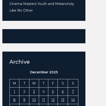
Cinema Masters Youth and Melancholy
Like No Other
Archive
December 2025
M
T
W
T
F
S
S
1
2
3
4
5
6
7
8
9
10
11
12
13
14