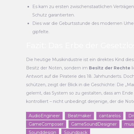
Es kam zu ersten zwischenstaatlichen Verträgen 
Schutz garantierten.
Dies war die Geburtsstunde des modernen Urhebe
gipfelte.
Fazit: Das Erbe der Gesetzlo
Die heutige Musikindustrie ist ein direktes Kind die
Besitz der Noten, sondern im
Besitz der Rechte
l
Antwort auf die Piraterie des 18. Jahrhunderts. D
schützen, zeigt der Blick in die Geschichte: Die „
gelernt, das System so zu gestalten, dass am Ende d
kontrolliert – nicht unbedingt derjenige, der die Not
AudioEngineer
Beatmaker
cantarelos
Dr
GameComposer
GameSoundDesigner
mus
Sounddesign
Soundpack