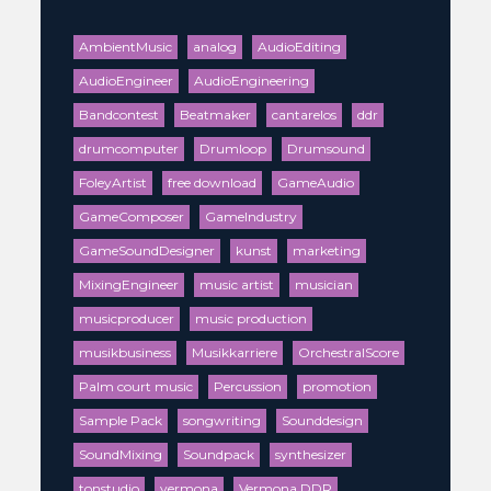
AmbientMusic
analog
AudioEditing
AudioEngineer
AudioEngineering
Bandcontest
Beatmaker
cantarelos
ddr
drumcomputer
Drumloop
Drumsound
FoleyArtist
free download
GameAudio
GameComposer
GameIndustry
GameSoundDesigner
kunst
marketing
MixingEngineer
music artist
musician
musicproducer
music production
musikbusiness
Musikkarriere
OrchestralScore
Palm court music
Percussion
promotion
Sample Pack
songwriting
Sounddesign
SoundMixing
Soundpack
synthesizer
tonstudio
vermona
Vermona DDR