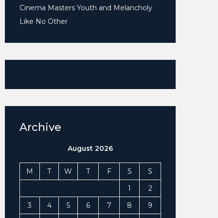
Cinema Masters Youth and Melancholy
Like No Other
Archive
August 2026
M
T
W
T
F
S
S
1
2
3
4
5
6
7
8
9