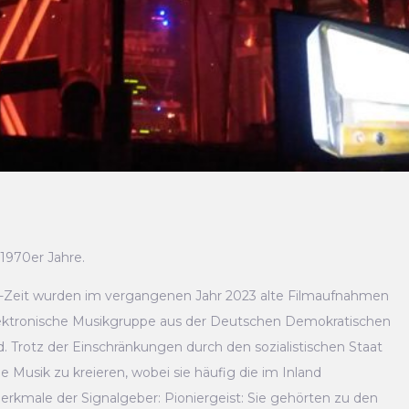
1970er Jahre.
DR-Zeit wurden im vergangenen Jahr 2023 alte Filmaufnahmen
ektronische Musikgruppe aus der Deutschen Demokratischen
. Trotz der Einschränkungen durch den sozialistischen Staat
 Musik zu kreieren, wobei sie häufig die im Inland
rkmale der Signalgeber: Pioniergeist: Sie gehörten zu den