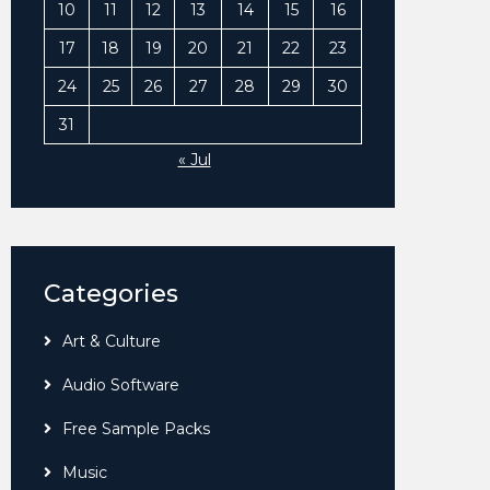
10
11
12
13
14
15
16
17
18
19
20
21
22
23
24
25
26
27
28
29
30
31
« Jul
Categories
Art & Culture
Audio Software
Free Sample Packs
Music