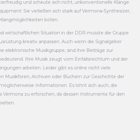
ierfreudig und scheute sich nicht, unkonventionelle Klänge
uipment: Sie verließen sich stark auf Vermona-Synthesizer,
 Klangmöglichkeiten boten.
d wirtschaftlichen Situation in der DDR musste die Gruppe
usrüstung kreativ anpassen. Auch wenn die Signalgeber
he elektronische Musikgruppe, sind ihre Beiträge zur
bedeutend. Ihre Musik zeugt vom Einfallsreichtum und der
ngungen arbeiten. Leider gibt es online nicht viele
rten Musikforen, Archiven oder Büchern zur Geschichte der
möglicherweise Informationen. Es lohnt sich auch, die
rs Vermona zu erforschen, da dessen Instrumente für den
ielten.