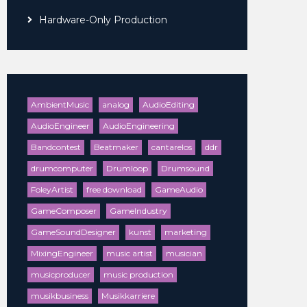
Hardware-Only Production
AmbientMusic
analog
AudioEditing
AudioEngineer
AudioEngineering
Bandcontest
Beatmaker
cantarelos
ddr
drumcomputer
Drumloop
Drumsound
FoleyArtist
free download
GameAudio
GameComposer
GameIndustry
GameSoundDesigner
kunst
marketing
MixingEngineer
music artist
musician
musicproducer
music production
musikbusiness
Musikkarriere