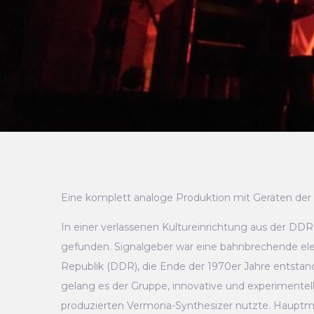
Eine komplett analoge Produktion mit Geräten der 
In einer verlassenen Kultureinrichtung aus der D
gefunden. Signalgeber war eine bahnbrechende el
Republik (DDR), die Ende der 1970er Jahre entstand
gelang es der Gruppe, innovative und experimentelle
produzierten Vermona-Synthesizer nutzte. Hauptme